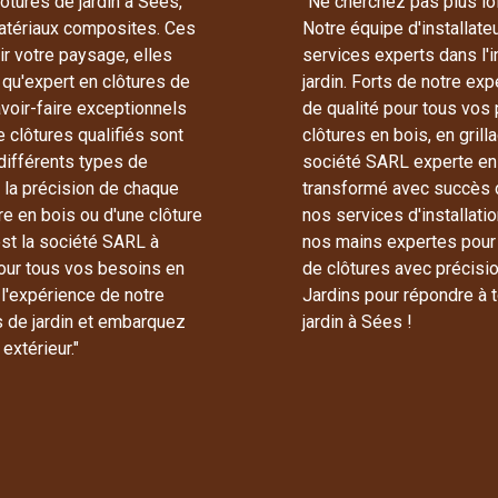
tures de jardin à Sées,
"Ne cherchez pas plus lo
matériaux composites. Ces
Notre équipe d'installate
ir votre paysage, elles
services experts dans l'in
 qu'expert en clôtures de
jardin. Forts de notre ex
avoir-faire exceptionnels
de qualité pour tous vos p
e clôtures qualifiés sont
clôtures en bois, en gri
différents types de
société SARL experte e
i la précision de chaque
transformé avec succès d
re en bois ou d'une clôture
nos services d'installati
st la société SARL à
nos mains expertes pour
pour tous vos besoins en
de clôtures avec précis
 l'expérience de notre
Jardins pour répondre à 
es de jardin et embarquez
jardin à Sées !
extérieur."