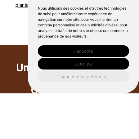
plantation Carrouges
plantation Bazoches sur Hoëne
Nous utilisons des cookies et d'autres technologies
de suivi pour améliorer votre expérience de
plantation Courtomer
navigation sur notre site, pour vous montrer un
plantation Saint Scolasse sur Sarthe
contenu personnalisé et des publicités ciblées, pour
analyser le trafic de notre site et pour comprendre la
provenance de nos visiteurs.
J'accepte
Je refuse
Un projet à Aunou sur
Orne?
Changer mes préférences
Contactez nous
Nous nous engageons à vous répondre dans les
plus brefs délais !