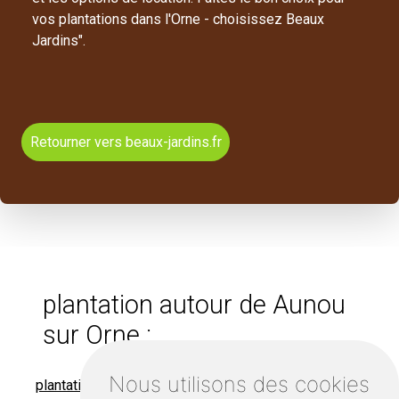
vos plantations dans l'Orne - choisissez Beaux
Jardins".
Retourner vers beaux-jardins.fr
plantation autour de Aunou
sur Orne :
Nous utilisons des cookies
plantation Falaise
plantation Argentan
plantation Sées