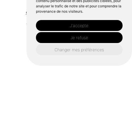
contenu personnalisé et des publicités ciblées, pour
analyser le trafic de notre site et pour comprendre la
provenance de nos visiteurs.
espace vert Falaise
espace vert Argentan
espace vert Sées
espace vert Carrouges
J'accepte
espace vert Bazoches sur Hoëne
Je refuse
espace vert Courtomer
espace vert Saint Scolasse sur Sarthe
Changer mes préférences